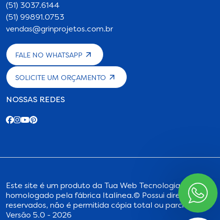
(51) 3037.6144
(51) 99891.0753
vendas@grinprojetos.com.br
FALE NO WHATSAPP
SOLICITE UM ORÇAMENTO
NOSSAS REDES
Este site é um produto da
Tua Web Tecnologia
,
homologado pela fábrica Italínea.
© Possui direitos
reservados, não é permitida cópia total ou parcial.
Versão 5.0 - 2026